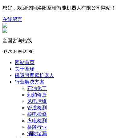
您好，欢迎访问洛阳圣瑞智能机器人有限公司网站！
在线留言
全国咨询热线
0379-69862280
网站首页
关于圣瑞
磁吸附爬壁机器人
行业解决方案
石油化工
船舶修造
风电运维
管道检测
核电检修
火电检测
桥隧行业
消防堵漏