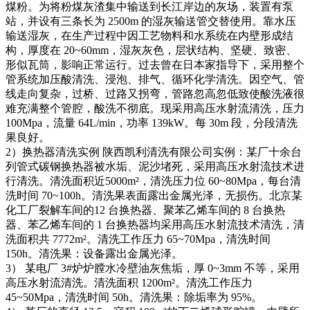
煤粉。为将粉煤灰渣集中输送到长江岸边的灰场，装置有泵
站，并设有三条长为 2500m 的湿灰输送管交替使用。靠水压
输送湿灰，在生产过程中因工艺物料和水系统在内壁形成结
构，厚度在 20~60mm，湿灰灰色，层状结构、坚硬、致密、
形似瓦筒，影响正常运行。过去曾在日本家指导下，采用整个
管系统加压酸清洗、浸泡、排气、循环化学清洗。因空气、管
线走向复杂，过桥、过路又拐弯，管路忽高忽低致使酸洗液很
难充满整个管腔，酸洗不彻底。现采用高压水射流清洗，压力
100Mpa，流量 64L/min，功率 139kW。每 30m 段，分段清洗
果良好。
2）换热器清洗实例 陕西凯利清洗有限公司实例：某厂十余台
列管式碳钢换热器被水垢、泥沙堵死，采用高压水射流技术进
行清洗。清洗面积近5000m²，清洗压力位 60~80Mpa，每台清
洗时间 70~100h。清洗果表面露出金属光泽，无损伤。北京某
化工厂裂解车间的12 台换热器、聚苯乙烯车间的 8 台换热
器、苯乙烯车间的 1 台换热器均采用高压水射流技术清洗，清
洗面积共 7772m²。清洗工作压力 65~70Mpa，清洗时间
150h。清洗果：设备露出金属光泽。
3） 某电厂 3#炉炉膛水冷壁油灰焦垢，厚 0~3mm 不等，采用
高压水射流清洗。清洗面积 1200m²。清洗工作压力
45~50Mpa，清洗时间 50h。清洗果：除垢率为 95%。