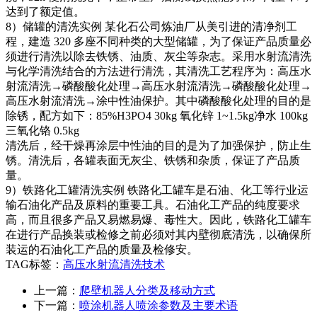
达到了额定值。
8）储罐的清洗实例 某化石公司炼油厂从美引进的清净剂工
程，建造 320 多座不同种类的大型储罐，为了保证产品质量必
须进行清洗以除去铁锈、油质、灰尘等杂志。采用水射流清洗
与化学清洗结合的方法进行清洗，其清洗工艺程序为：高压水
射流清洗→磷酸酸化处理→高压水射流清洗→磷酸酸化处理→
高压水射流清洗→涂中性油保护。其中磷酸酸化处理的目的是
除锈，配方如下：85%H3PO4 30kg 氧化锌 1~1.5kg净水 100kg
三氧化铬 0.5kg
清洗后，经干燥再涂层中性油的目的是为了加强保护，防止生
锈。清洗后，各罐表面无灰尘、铁锈和杂质，保证了产品质
量。
9）铁路化工罐清洗实例 铁路化工罐车是石油、化工等行业运
输石油化产品及原料的重要工具。石油化工产品的纯度要求
高，而且很多产品又易燃易爆、毒性大。因此，铁路化工罐车
在进行产品换装或检修之前必须对其内壁彻底清洗，以确保所
装运的石油化工产品的质量及检修安。
TAG标签：
高压水射流清洗技术
上一篇：
爬壁机器人分类及移动方式
下一篇：
喷涂机器人喷涂参数及主要术语