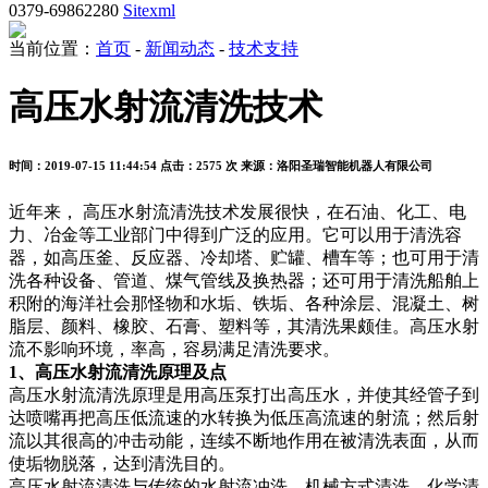
0379-69862280
Sitexml
当前位置：
首页
-
新闻动态
-
技术支持
高压水射流清洗技术
时间：2019-07-15 11:44:54
点击：2575 次
来源：洛阳圣瑞智能机器人有限公司
近年来， 高压水射流清洗技术发展很快，在石油、化工、电
力、冶金等工业部门中得到广泛的应用。它可以用于清洗容
器，如高压釜、反应器、冷却塔、贮罐、槽车等；也可用于清
洗各种设备、管道、煤气管线及换热器；还可用于清洗船舶上
积附的海洋社会那怪物和水垢、铁垢、各种涂层、混凝土、树
脂层、颜料、橡胶、石膏、塑料等，其清洗果颇佳。高压水射
流不影响环境，率高，容易满足清洗要求。
1、高压水射流清洗原理及点
高压水射流清洗原理是用高压泵打出高压水，并使其经管子到
达喷嘴再把高压低流速的水转换为低压高流速的射流；然后射
流以其很高的冲击动能，连续不断地作用在被清洗表面，从而
使垢物脱落，达到清洗目的。
高压水射流清洗与传统的水射流冲洗、机械方式清洗、化学清