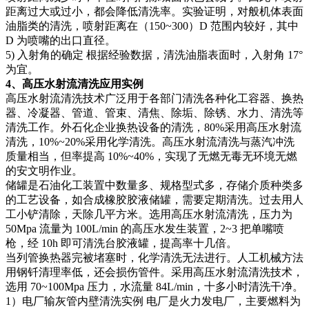
距离过大或过小，都会降低清洗率。实验证明，对般机体表面
油脂类的清洗，喷射距离在（150~300）D 范围内较好，其中
D 为喷嘴的出口直径。
5) 入射角的确定 根据经验数据，清洗油脂表面时，入射角 17°
为宜。
4、高压水射流清洗应用实例
高压水射流清洗技术广泛用于各部门清洗各种化工容器、换热
器、冷凝器、管道、管束、清焦、除垢、除锈、水力、清洗等
清洗工作。外石化企业换热设备的清洗，80%采用高压水射流
清洗，10%~20%采用化学清洗。高压水射流清洗与蒸汽冲洗
质量相当，但率提高 10%~40%，实现了无燃无毒无环境无燃
的安文明作业。
储罐是石油化工装置中数量多、规格型式多，存储介质种类多
的工艺设备，如合成橡胶胶液储罐，需要定期清洗。过去用人
工小铲清除，天除几平方米。选用高压水射流清洗，压力为
50Mpa 流量为 100L/min 的高压水发生装置，2~3 把单嘴喷
枪，经 10h 即可清洗台胶液罐，提高率十几倍。
当列管换热器完被堵塞时，化学清洗无法进行。人工机械方法
用钢钎清理率低，还会损伤管件。采用高压水射流清洗技术，
选用 70~100Mpa 压力，水流量 84L/min，十多小时清洗干净。
1）电厂输灰管内壁清洗实例 电厂是火力发电厂，主要燃料为