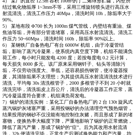
4） 某厂的直径 12.5m 容积 100m³的丁二烯球形贮罐，内壁所
结过氧化物垢厚 1~3mm不等，采用三维旋转喷头进行高压水
射流清洗，清洗工作压力 40Mpa，清洗时间 10h，除垢率大于
90%。
5） 某地有段 Φ700 长为 1000m 煤气管线，内壁结有重油、煤
焦油等垢，并有部分管道堵塞，采用高压水射流清洗。清洗工
作压力 50~60Mpa，清洗时间 160h，除垢率 90%以上。
6） 某钢铁厂自备热电厂有台 6000W 机组，由于冷凝管结
垢，影响了蒸汽冷凝果，使系统内真空度下降，机组不能满负
荷工作，每小时只能发电 4200 度；若按每度电 0.2 元计算，
每天损失 8000 多元。该厂原来采用钢钎子、钻头等清除污
垢，不仅劳动强度大、率低，还容易损伤钢管，使冷凝器报
废，其清除垢果不太理想；为其提供高压水射流清洗技术进行
清洗，平均每 30s 清洗根管子，2000 多根管子不到 20 小时就
清洗完毕，清洗垢皮上百公斤，清洗后的冷凝器工作正常，蒸
汽冷凝温度符合要求，机组满负荷发电。
7）锅炉的清洗实例 ：某化工厂自备热电厂的 2 台 130t 旋风式
蒸汽锅炉灰堵塞严重，采用投钢砂的办法清理空气预热烟管，
结果投用的钢砂不仅没能有地控制住灰赌，而且形成了新的堵
塞物，使换热率大幅度下降，严重地影响了锅炉的正常燃烧，
降低了蒸汽产量，形成了锅炉的“症”。后为其改用水射流清
洗，32h 便清洗完毕，正常生产后测试换热能力和产汽量，均