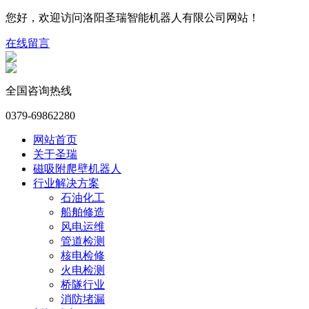
您好，欢迎访问洛阳圣瑞智能机器人有限公司网站！
在线留言
全国咨询热线
0379-69862280
网站首页
关于圣瑞
磁吸附爬壁机器人
行业解决方案
石油化工
船舶修造
风电运维
管道检测
核电检修
火电检测
桥隧行业
消防堵漏